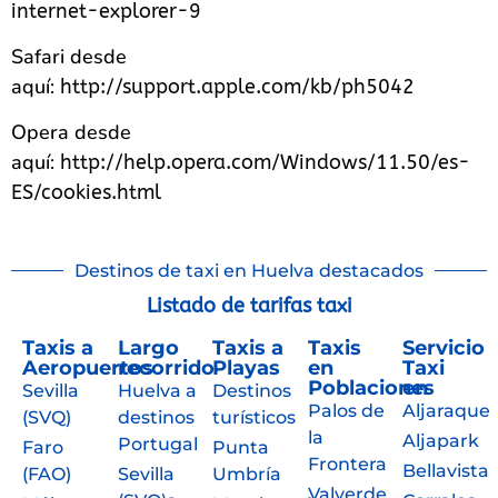
internet-explorer-9
Safari desde
aquí:
http://support.apple.com/kb/ph5042
Opera desde
aquí:
http://help.opera.com/Windows/11.50/es-
ES/cookies.html
Destinos de taxi en Huelva destacados
Listado de tarifas taxi
Taxis a
Largo
Taxis a
Taxis
Servicio
Aeropuertos
recorrido
Playas
en
Taxi
Poblaciones
en
Sevilla
Huelva a
Destinos
Palos de
Aljaraque
(SVQ)
destinos
turísticos
la
Aljapark
Portugal
Faro
Punta
Frontera
Bellavista
(FAO)
Sevilla
Umbría
Valverde