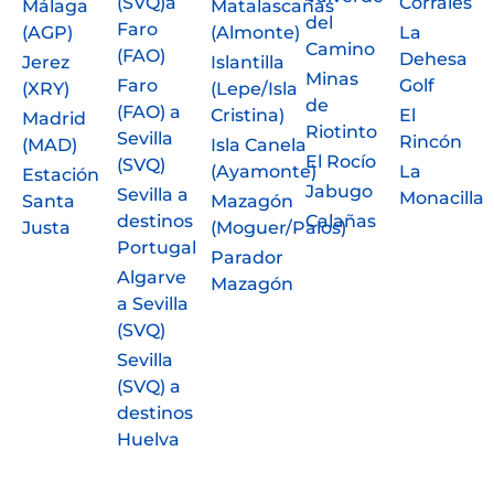
(SVQ)a
Corrales
Málaga
Matalascañas
del
Faro
(AGP)
(Almonte)
La
Camino
(FAO)
Dehesa
Jerez
Islantilla
Minas
Faro
Golf
(XRY)
(Lepe/Isla
de
(FAO) a
Cristina)
El
Madrid
Riotinto
Sevilla
Rincón
(MAD)
Isla Canela
El Rocío
(SVQ)
(Ayamonte)
La
Estación
Jabugo
Sevilla a
Monacilla
Santa
Mazagón
destinos
Calañas
Justa
(Moguer/Palos)
Portugal
Parador
Algarve
Mazagón
a Sevilla
(SVQ)
Sevilla
(SVQ) a
destinos
Huelva