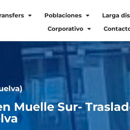
ransfers
Poblaciones
Larga di
Corporativo
Contact
uelva)
 en Muelle Sur- Trasla
lva