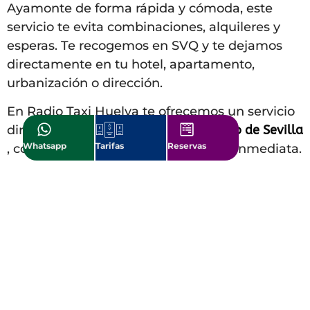
Ayamonte
de forma rápida y cómoda, este
servicio te evita combinaciones, alquileres y
esperas. Te recogemos en SVQ y te dejamos
directamente en tu hotel, apartamento,
urbanización o dirección.
En Radio Taxi Huelva te ofrecemos un servicio
directo y cómodo desde el
Aeropuerto de Sevilla
Whatsapp
Tarifas
Reservas
, con tarifas cerradas y confirmación inmediata.
Trayecto directo (sin transbordos)
Ideal con maletas y horarios ajustados
Posibilidad de paradas (bajo petición)
Confirmación de recogida antes de tu
llegada