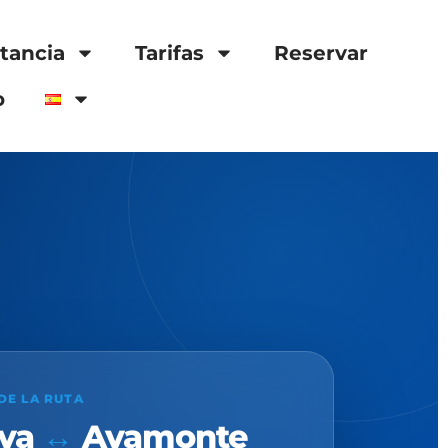
stancia
Tarifas
Reservar
o
DE LA RUTA
lva
↔
Ayamonte