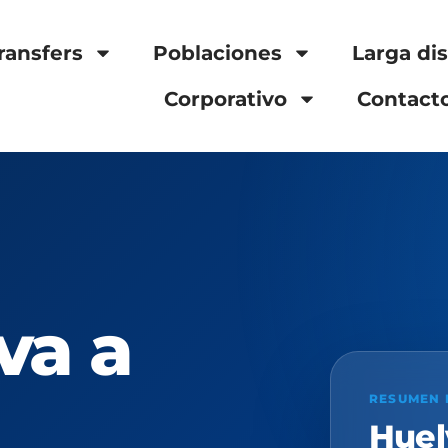
ransfers
Poblaciones
Larga di
Corporativo
Contact
va a
RESUMEN 
Hue