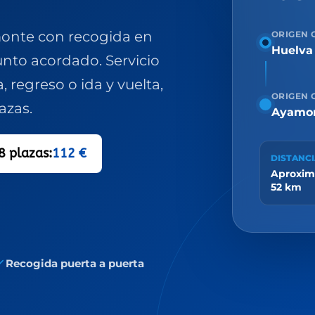
monte con recogida en
ORIGEN 
Huelva 
punto acordado. Servicio
, regreso o ida y vuelta,
ORIGEN 
azas.
Ayamo
8 plazas:
112 €
DISTANC
Aproxi
52 km
Recogida puerta a puerta